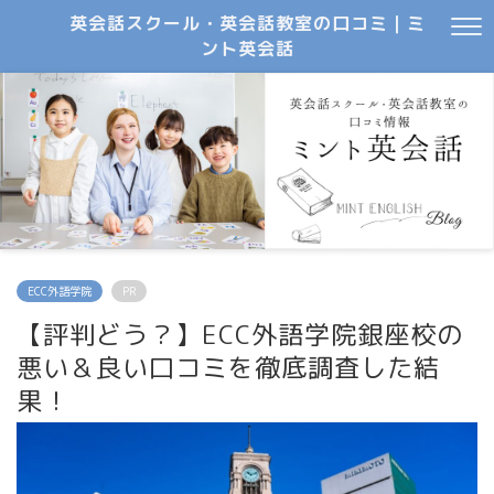
英会話スクール・英会話教室の口コミ｜ミ
ント英会話
ECC外語学院
PR
【評判どう？】ECC外語学院銀座校の
悪い＆良い口コミを徹底調査した結
果！