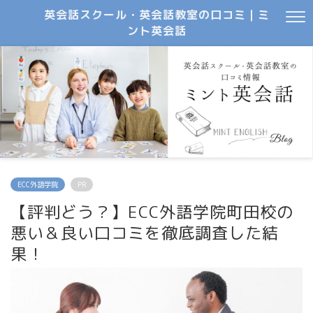
英会話スクール・英会話教室の口コミ｜ミ
ント英会話
ECC外語学院
PR
【評判どう？】ECC外語学院町田校の
悪い＆良い口コミを徹底調査した結
果！