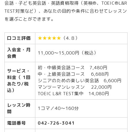
会話・子ども英会話・英語資格取得（英検®、TOEIC®L&R
TEST対策など）、あなたの目的や条件に合わせてレッスン
を選ぶことができます。
口コミ評価
★★★★★
（4.８）
入会金・月
11,000～15,000円（税込）
会費
初・中級英会話コース 7,480円
サービス・
中・上級英会話コース 6,688円
料金（ 1回
シニアのための楽しい英会話 6,600円
あたり/税
マンツーマンレッスン 22,000円
込）
TOEIC L&R TEST集中 14,080円
レッスン時
1コマ／40～160分
間
電話番号
042-726-3041