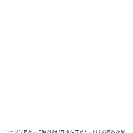
ローソンを左手に線路沿いを直進すると、ECCの看板が見