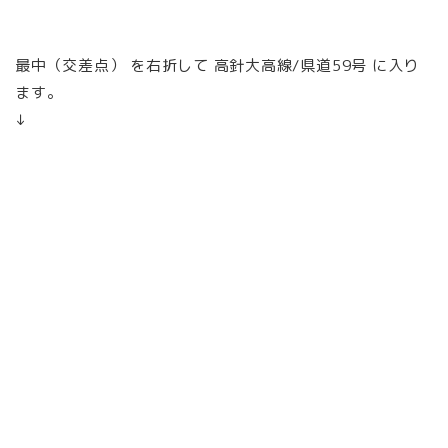
最中（交差点）
を
右折
して
高針大高線
/
県道59号
に入り
ます。
↓