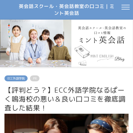
英会話スクール・英会話教室の口コミ｜ミ
ント英会話
ECC外語学院
PR
【評判どう？】ECC外語学院なるぱー
く鳴海校の悪い＆良い口コミを徹底調
査した結果！