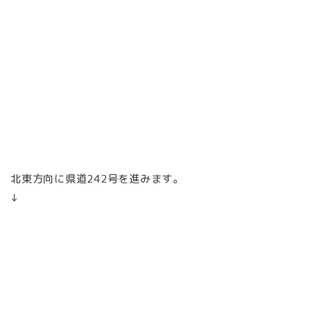
北東
方向に
県道242号
を進みます。
↓