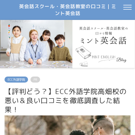
英会話スクール・英会話教室の口コミ｜ミ
ント英会話
ECC外語学院
PR
【評判どう？】ECC外語学院高畑校の
悪い＆良い口コミを徹底調査した結
果！